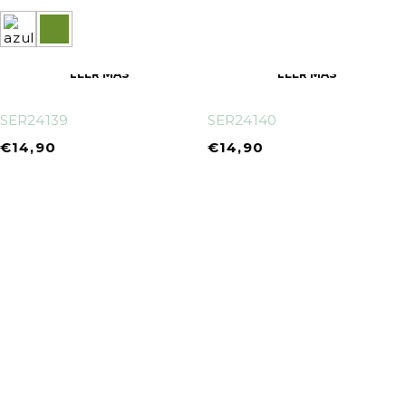
LEER MÁS
LEER MÁS
SER24139
SER24140
€
14,90
€
14,90
info@oneandonehats.com
952587118
Calle Carmen 47 - La Carihuela, Torremollinos