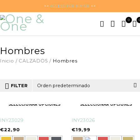
>>
ACCESO POR MAYOR
<<
0
Hombres
Inicio
/
CALZADOS
/
Hombres
FILTER
Orden predeterminado
SELECCIONAR OPCIONES
SELECCIONAR OPCIONES
INY23029
INY23026
€
22,90
€
19,99