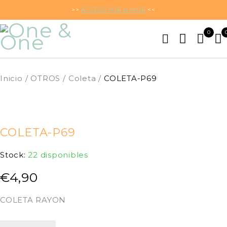
>>
ACCESO POR MAYOR
<<
0
Inicio
/
OTROS
/
Coleta
/
COLETA-P69
COLETA-P69
Stock:
22 disponibles
€
4,90
COLETA RAYON