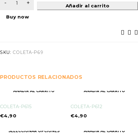
Añadir al carrito
Buy now
SKU:
COLETA-P69
PRODUCTOS RELACIONADOS
AÑADIR AL CARRITO
AÑADIR AL CARRITO
COLETA-P615
COLETA-P612
€
4,90
€
4,90
SELECCIONAR OPCIONES
AÑADIR AL CARRITO