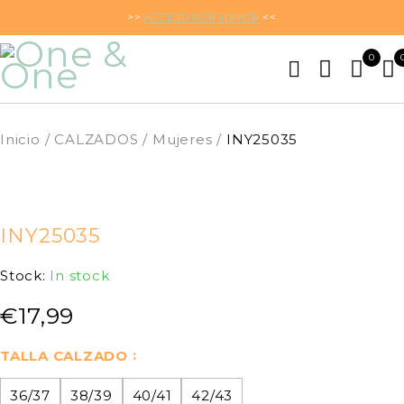
>>
ACCESO POR MAYOR
<<
0
Inicio
/
CALZADOS
/
Mujeres
/
INY25035
INY25035
Stock:
In stock
€
17,99
TALLA CALZADO
36/37
38/39
40/41
42/43