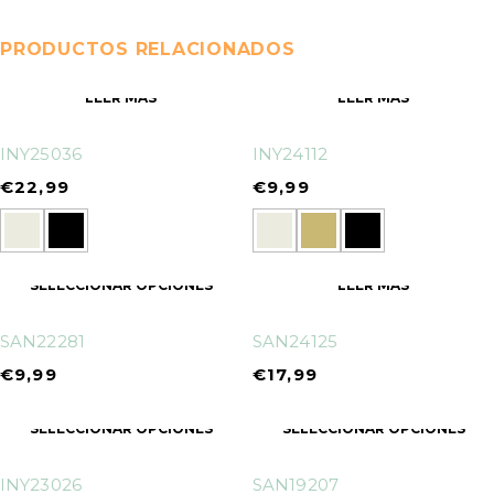
PRODUCTOS RELACIONADOS
LEER MÁS
LEER MÁS
INY25036
INY24112
€
22,99
€
9,99
SELECCIONAR OPCIONES
LEER MÁS
SAN22281
SAN24125
€
9,99
€
17,99
SELECCIONAR OPCIONES
SELECCIONAR OPCIONES
INY23026
SAN19207