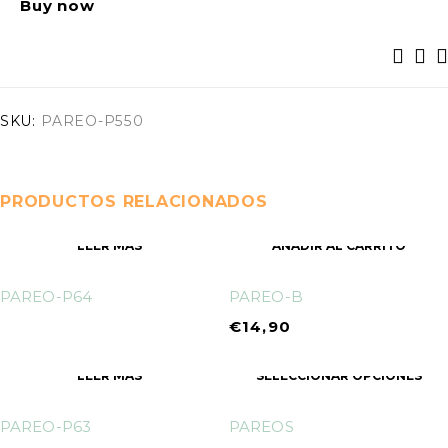
Buy now
SKU:
PAREO-P550
PRODUCTOS RELACIONADOS
LEER MÁS
AÑADIR AL CARRITO
PAREO-P64
PAREO-B
€
14,90
LEER MÁS
SELECCIONAR OPCIONES
PAREO-P63
PAREOS