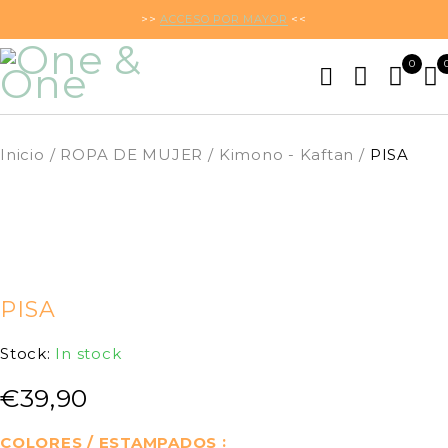
>>
ACCESO POR MAYOR
<<
0
Inicio
/
ROPA DE MUJER
/
Kimono - Kaftan
/
PISA
PISA
Stock:
In stock
€
39,90
COLORES / ESTAMPADOS