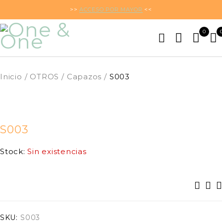
>>
ACCESO POR MAYOR
<<
0
Inicio
/
OTROS
/
Capazos
/
S003
PRÓXIMAMENTE
S003
Stock:
Sin existencias
SKU:
S003