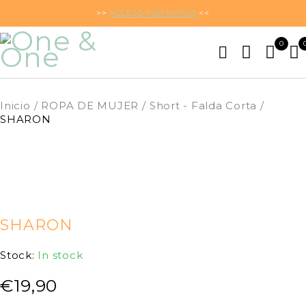
>>
ACCESO POR MAYOR
<<
0
Inicio
/
ROPA DE MUJER
/
Short - Falda Corta
/
SHARON
SHARON
Stock:
In stock
€
19,90