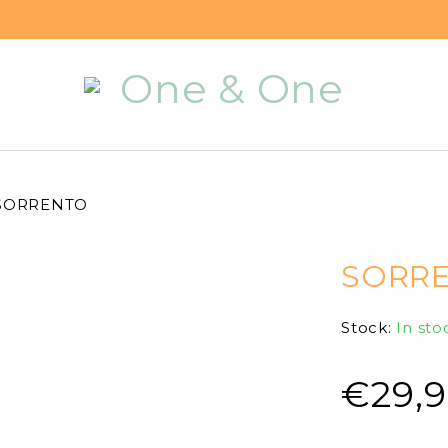
SORRENTO
SORR
Stock:
In sto
€
29,