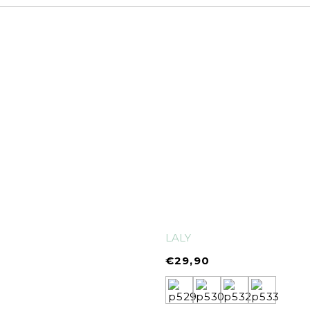
LALY
€
29,90