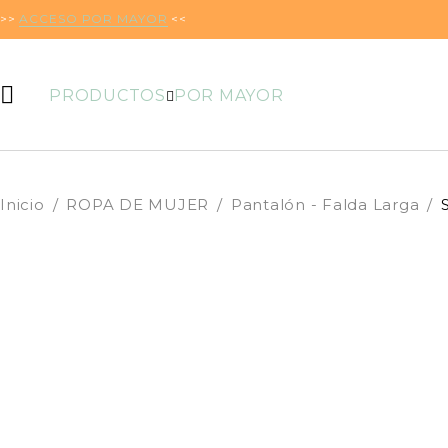
>>
ACCESO POR MAYOR
<<
PRODUCTOS
POR MAYOR
Inicio
/
ROPA DE MUJER
/
Pantalón - Falda Larga
/