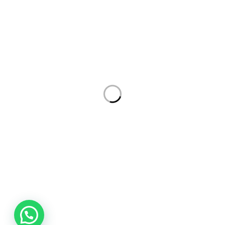
info@oneandonehats.com
952587118
Calle Carmen 47 - La Carihuela, Torremollinos
Diseño:
Alcama.net
Nosotros
Política de Cookies
Términos y Condiciones