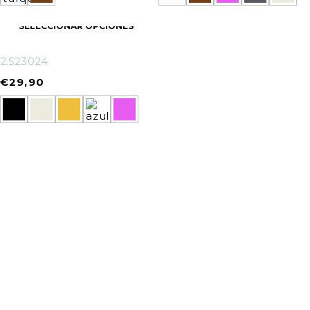
SELECCIONAR OPCIONES
2.S23024
€
29,90
info@oneandonehats.com
952587118
Calle Carmen 47 - La Carihuela, Torremollinos