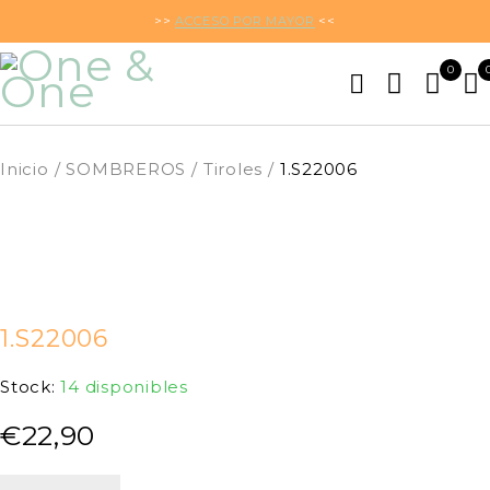
>>
ACCESO POR MAYOR
<<
0
Inicio
/
SOMBREROS
/
Tiroles
/
1.S22006
1.S22006
Stock:
14 disponibles
€
22,90