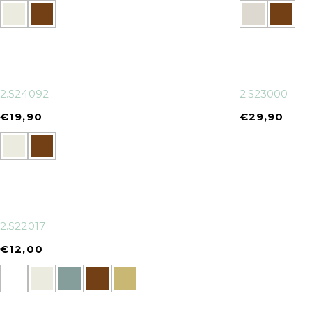
2.S24092
2.S23000
€
19,90
€
29,90
2.S22017
€
12,00