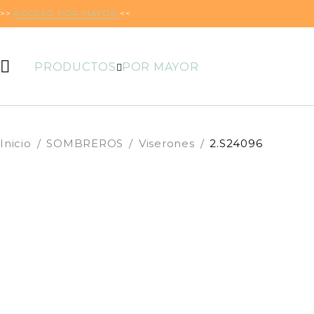
>>
ACCESO POR MAYOR
<<
PRODUCTOS
POR MAYOR
Inicio
/
SOMBREROS
/
Viserones
/
2.S24096