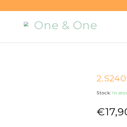
2.S24
Stock:
In sto
€
17,9