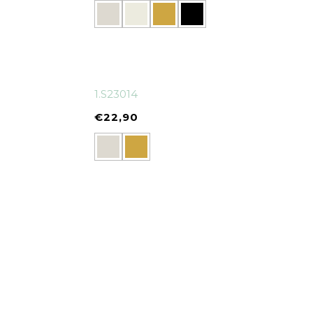
1.S23014
€
22,90