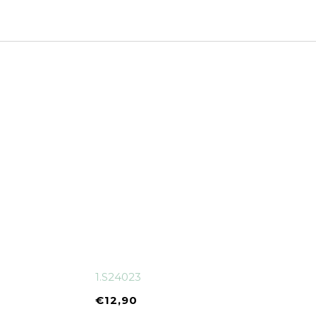
1.S24023
€
12,90