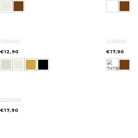
1.S24023
1.S25000
€
12,90
€
17,90
2.S23005
€
17,90