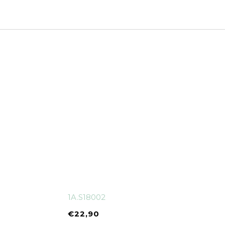
1A.S18002
€
22,90