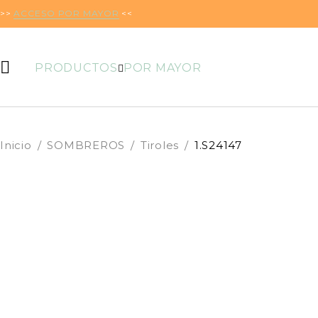
>>
ACCESO POR MAYOR
<<
PRODUCTOS
POR MAYOR
Inicio
/
SOMBREROS
/
Tiroles
/
1.S24147