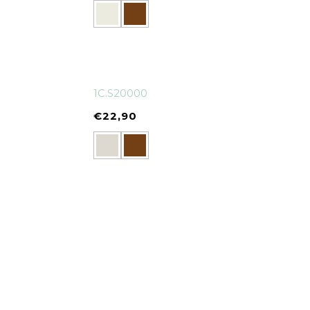
1C.S20000
€
22,90