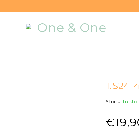
1.S241
Stock:
In sto
€
19,9