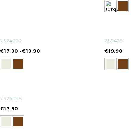
2.S24093
2.S24091
€
17,90
-
€
19,90
€
19,90
2.S24096
€
17,90