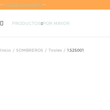
>>
ACCESO POR MAYOR
<<
PRODUCTOS
POR MAYOR
Inicio
/
SOMBREROS
/
Tiroles
/
1.S25001