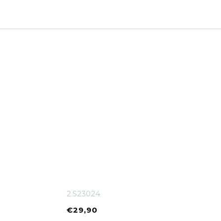
2.S23024
€
29,90