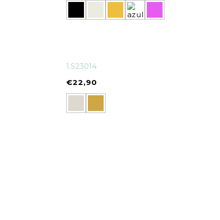
1.S23014
€
22,90