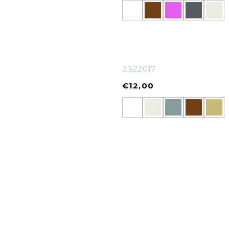
2.S22017
€
12,00