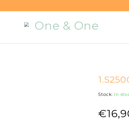
1.S250
Stock:
In sto
€
16,9