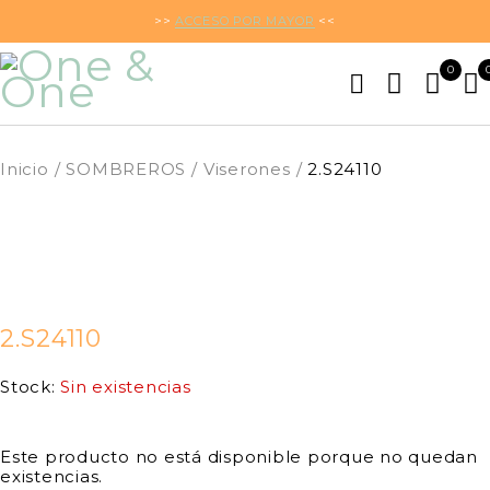
>>
ACCESO POR MAYOR
<<
0
Inicio
/
SOMBREROS
/
Viserones
/
2.S24110
PRÓXIMAMENTE
2.S24110
Stock:
Sin existencias
Este producto no está disponible porque no quedan
existencias.