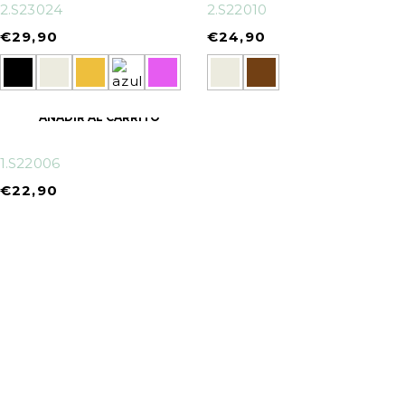
2.S23024
2.S22010
€
29,90
€
24,90
AÑADIR AL CARRITO
1.S22006
€
22,90
info@oneandonehats.com
952587118