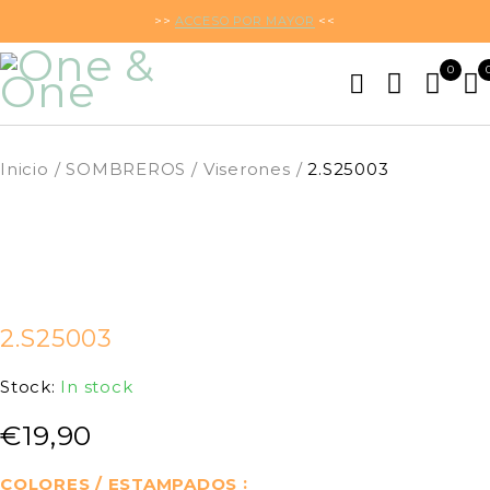
>>
ACCESO POR MAYOR
<<
0
Inicio
/
SOMBREROS
/
Viserones
/
2.S25003
2.S25003
Stock:
In stock
€
19,90
COLORES / ESTAMPADOS