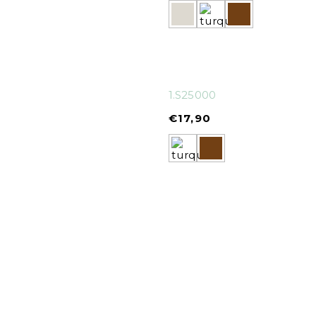
1.S25000
€
17,90