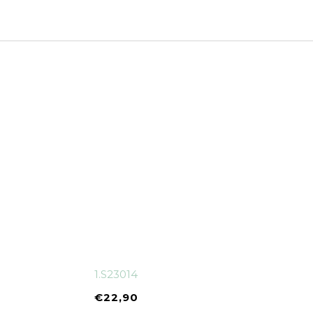
1.S23014
€
22,90