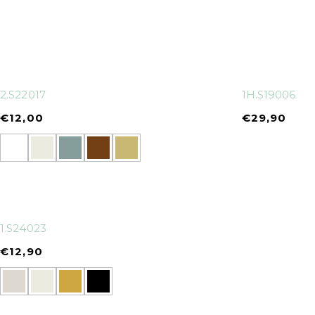
2.S22017
1H.S19006
€
12,00
€
29,90
1.S24023
€
12,90