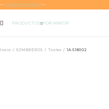
>>
ACCESO POR MAYOR
<<
PRODUCTOS
POR MAYOR
Inicio
/
SOMBREROS
/
Tiroles
/
1A.S18002