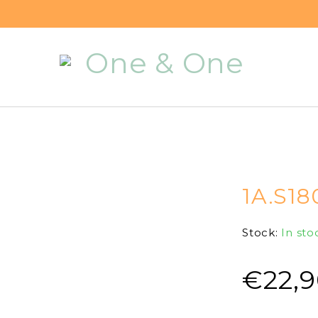
1A.S18
Stock:
In sto
€
22,