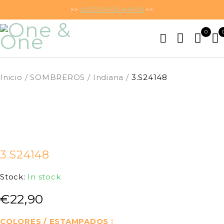
>>
ACCESO POR MAYOR
<<
0
Inicio
/
SOMBREROS
/
Indiana
/
3.S24148
3.S24148
Stock:
In stock
€
22,90
COLORES / ESTAMPADOS