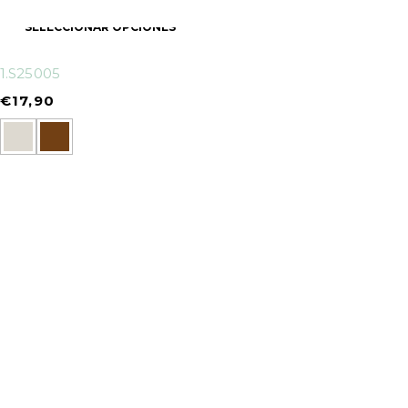
SELECCIONAR OPCIONES
1.S25005
€
17,90
info@oneandonehats.com
952587118
Calle Carmen 47 - La Carihuela, Torremollinos