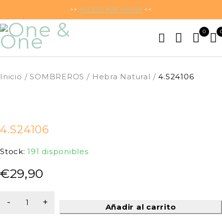
>>
ACCESO POR MAYOR
<<
0
Inicio
/
SOMBREROS
/
Hebra Natural
/
4.S24106
4.S24106
Stock:
191 disponibles
€
29,90
Añadir al carrito