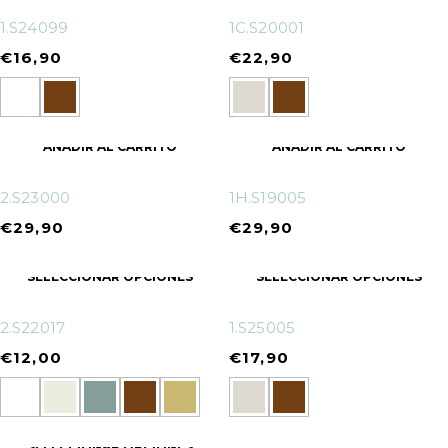
1.S24099
1C.S20001
€
16,90
€
22,90
AÑADIR AL CARRITO
AÑADIR AL CARRITO
2.S23000
1H.S19005
€
29,90
€
29,90
SELECCIONAR OPCIONES
SELECCIONAR OPCIONES
2.S22017
1.S25005
€
12,00
€
17,90
SELECCIONAR OPCIONES