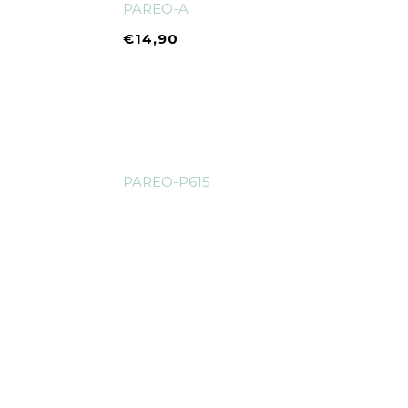
PAREO-A
€
14,90
PAREO-P615