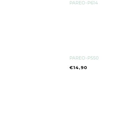
PAREO-P614
PAREO-P550
€
14,90