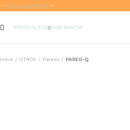
>>
ACCESO POR MAYOR
<<
PRODUCTOS
POR MAYOR
Inicio
/
OTROS
/
Pareos
/
PAREO-Q