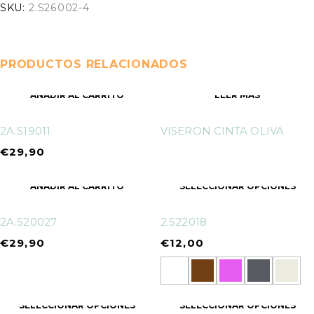
SKU:
2.S26002-4
PRODUCTOS RELACIONADOS
AÑADIR AL CARRITO
LEER MÁS
2A.S19011
VISERON CINTA OLIVA
€
29,90
AÑADIR AL CARRITO
SELECCIONAR OPCIONES
2A.S20027
2.S22018
€
29,90
€
12,00
SELECCIONAR OPCIONES
SELECCIONAR OPCIONES