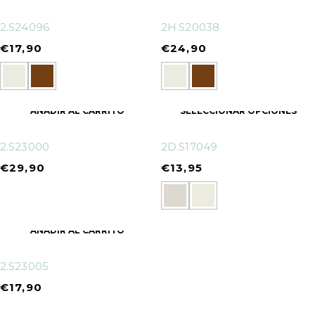
2.S24096
2H.S20038
€
17,90
€
24,90
AÑADIR AL CARRITO
SELECCIONAR OPCIONES
2.S23000
2D.S17049
€
29,90
€
13,95
AÑADIR AL CARRITO
2.S23005
€
17,90