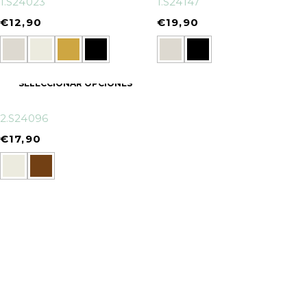
1.S24023
1.S24147
€
12,90
€
19,90
SELECCIONAR OPCIONES
2.S24096
€
17,90