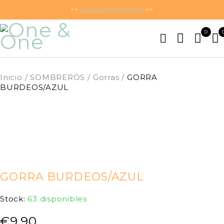
>>
ACCESO POR MAYOR
<<
0
Inicio
/
SOMBREROS
/
Gorras
/
GORRA
BURDEOS/AZUL
GORRA BURDEOS/AZUL
Stock:
63 disponibles
€
9,90