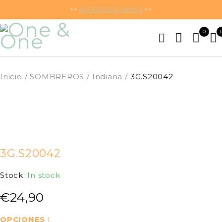
>>
ACCESO POR MAYOR
<<
0
Inicio
/
SOMBREROS
/
Indiana
/
3G.S20042
3G.S20042
Stock:
In stock
€
24,90
OPCIONES