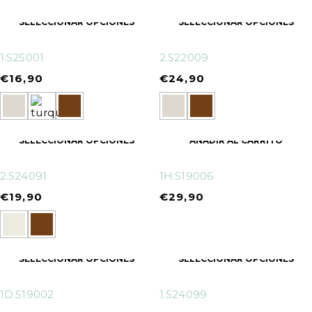
SELECCIONAR OPCIONES
SELECCIONAR OPCIONES
1.S25001
2.S22009
€
16,90
€
24,90
SELECCIONAR OPCIONES
AÑADIR AL CARRITO
2.S24091
1H.S19006
€
19,90
€
29,90
SELECCIONAR OPCIONES
SELECCIONAR OPCIONES
1D.S19002
1.S24099